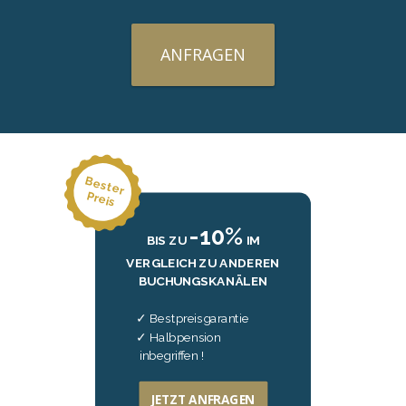
ANFRAGEN
B
e
ste
r
re
P
is
-10%
BIS ZU
IM
VERGLEICH ZU ANDEREN
BUCHUNGSKANÄLEN
Bestpreisgarantie
Halbpension
inbegriffen !
JETZT ANFRAGEN