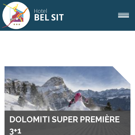
Hotel
BEL SIT
Zimmer
IT
DE
EN
Gourmet
Wellness
Corvara
DOLOMITI SUPER PREMIÈRE
3+1