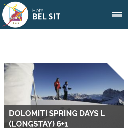
Hotel
BEL SIT
Zimmer
IT
DE
EN
Gourmet
Wellness
Corvara
DOLOMITI SPRING DAYS L
(LONGSTAY) 6+1