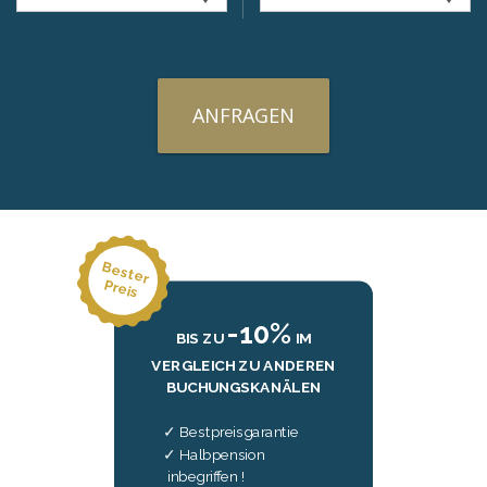
ANFRAGEN
B
e
ste
r
re
P
is
-10%
BIS ZU
IM
VERGLEICH ZU ANDEREN
BUCHUNGSKANÄLEN
Bestpreisgarantie
Halbpension
inbegriffen !