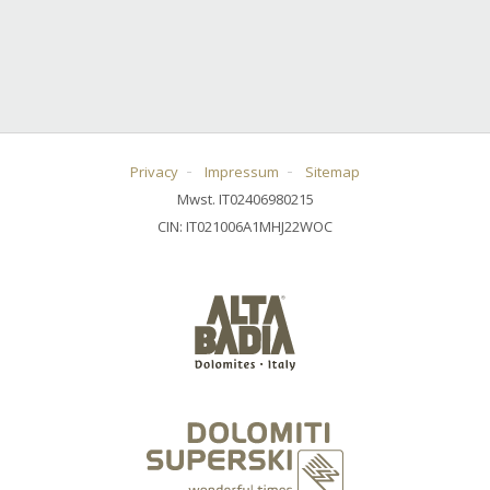
Privacy
Impressum
Sitemap
Mwst. IT02406980215
CIN: IT021006A1MHJ22WOC