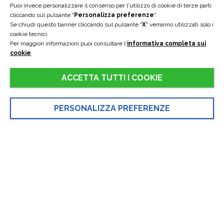
Puoi invece personalizzare il consenso per l'utilizzo di cookie di terze parti
cliccando sul pulsante "
Personalizza preferenze
".
Se chiudi questo banner cliccando sul pulsante "
X
" verranno utilizzati solo i
cookie tecnici.
Per maggiori informazioni puoi consultare l'
informativa completa sui
cookie
.
ACCETTA TUTTI I COOKIE
PERSONALIZZA PREFERENZE
LE NOSTRE CAMERE
Ispirate dalla natura per un relax più