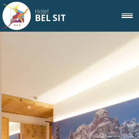
Hotel
BEL SIT
camere
IT
DE
EN
gourmet
wellness
corvara