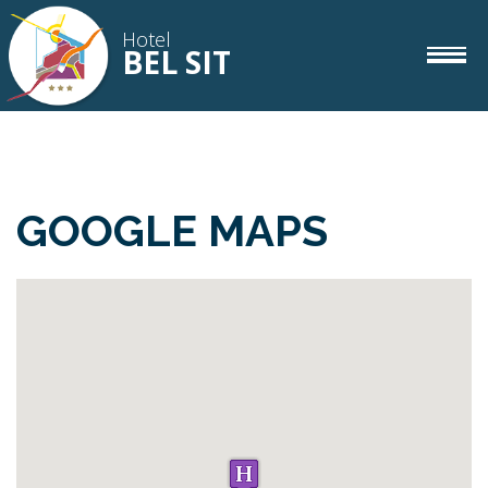
Hotel
BEL SIT
camere
IT
DE
EN
GOOGLE MAPS
gourmet
wellness
corvara