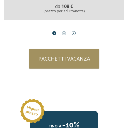
da
108 €
(prezzo per adulto/notte)
PACCHETTI VACANZA
M
ig
lio
r
re
p
zzo
-10%
FINO A