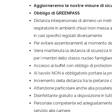
Aggiorneremo le nostre misure di sicu
Obbligo di GREENPASS
Distanza interpersonale di almeno un metro 
respiratorie in ambienti chiusi (non messa 
in casi specifici regolati diversamente
Per evitare assembramenti al momento del
Verrá mantenuta la distanza di sicurezza tr
per i membri dello stesso nucleo famigliar
Accesso ai buffet con obbligo di protezione 
Al tavolo NON é obbligatorio portare la pro
Incremento della distanza tra le pietanze de
Attenzione particolare anche alla posateria, 
Disinfettante gratuito a disposizione in tutt
Personale competente ed adeguatamente for
servizio alle camere