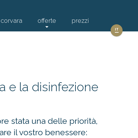
corvara
offerte
prezzi
IT
 e la disinfezione
e stata una delle priorità,
are il vostro benessere: