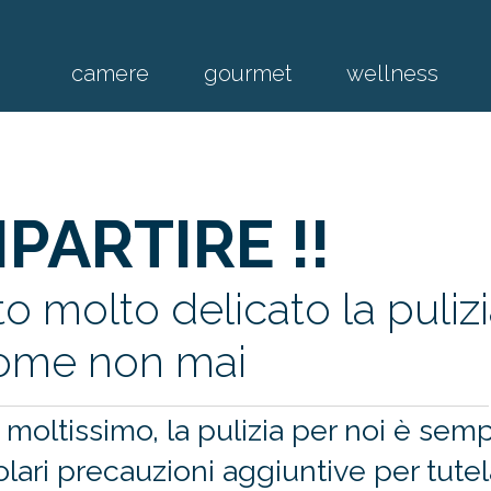
camere
gourmet
wellness
pacchetti vacanza
IPARTIRE !!
molto delicato la pulizia
come non mai
ltissimo, la pulizia per noi è sempr
lari precauzioni aggiuntive per tutel